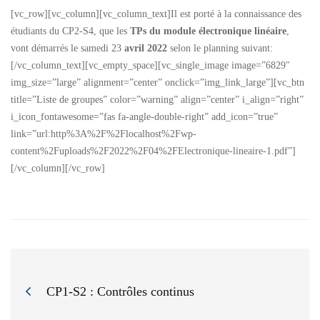
[vc_row][vc_column][vc_column_text]Il est porté à la connaissance des
étudiants du CP2-S4, que les
TPs du module électronique linéaire
,
vont démarrés le samedi 23
avril 2022
selon le planning suivant:
[/vc_column_text][vc_empty_space][vc_single_image image=”6829″
img_size=”large” alignment=”center” onclick=”img_link_large”][vc_btn
title=”Liste de groupes” color=”warning” align=”center” i_align=”right”
i_icon_fontawesome=”fas fa-angle-double-right” add_icon=”true”
link=”url:http%3A%2F%2Flocalhost%2Fwp-
content%2Fuploads%2F2022%2F04%2FElectronique-lineaire-1.pdf”]
[/vc_column][/vc_row]
CP1-S2 : Contrôles continus