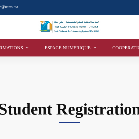
act@usms.ma
RMATIONS
ESPACE NUMERIQUE
COOPERATI
Student Registratio