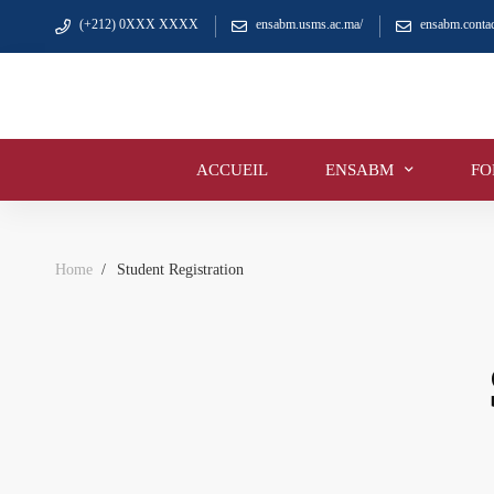
(+212) 0XXX XXXX
ensabm.usms.ac.ma/
ensabm.cont
ACCUEIL
ENSABM
FO
Home
Student Registration