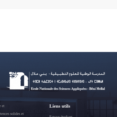
Liens utils
 et
tences solides et
Espace étudiant