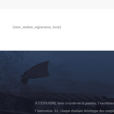
[tutor_student_registration_form]
À l’ENSABM, nous croyons en la passion, l’excellence
l’innovation. Ici, chaque étudiant développe des compé