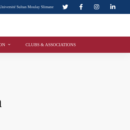
Université Sultan Moulay Slimane
ON
CLUBS & ASSOCIATIONS
n