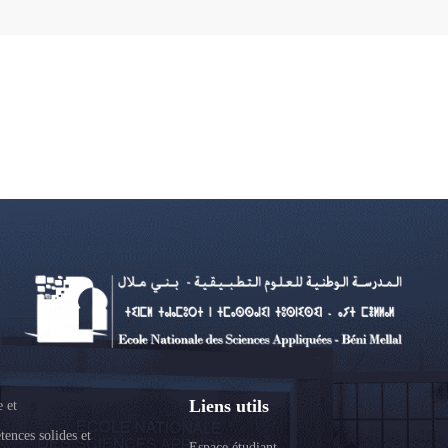
Liens utils
 et
tences solides et
Espace étudiant