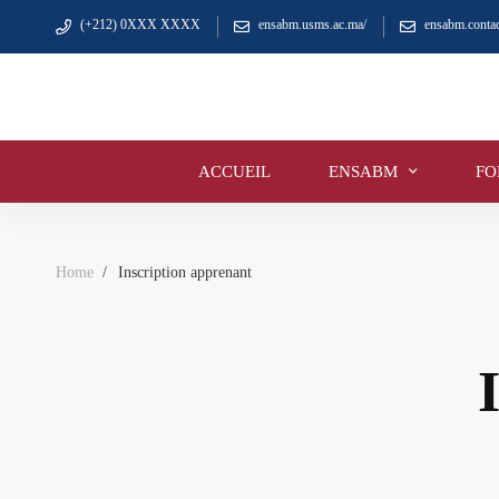
(+212) 0XXX XXXX
ensabm.usms.ac.ma/
ensabm.cont
ACCUEIL
ENSABM
FO
Home
Inscription apprenant