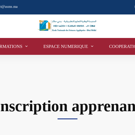
act@usms.ma
RMATIONS
ESPACE NUMERIQUE
COOPERATI
Inscription apprenan