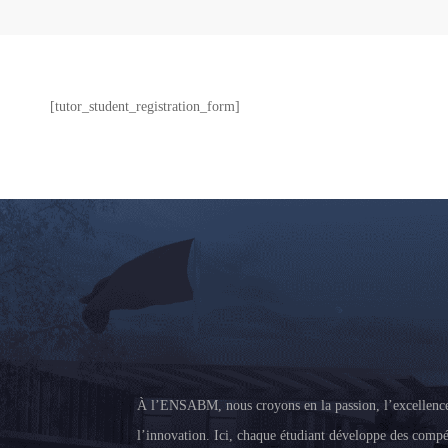
[tutor_student_registration_form]
À l’ENSABM, nous croyons en la passion, l’excellence
l’innovation. Ici, chaque étudiant développe des compé