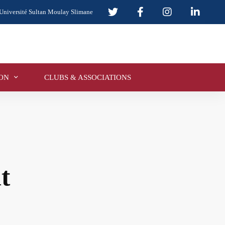
Université Sultan Moulay Slimane
ON
CLUBS & ASSOCIATIONS
t