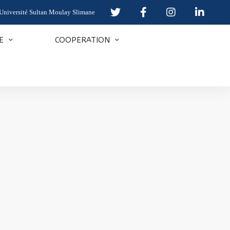
Université Sultan Moulay Slimane
E
COOPERATION