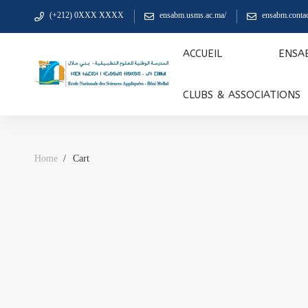
(+212) 0XXX XXXX
ensabm.usms.ac.ma/
ensabm.cont
ACCUEIL
ENSA
CLUBS & ASSOCIATIONS
Home
Cart