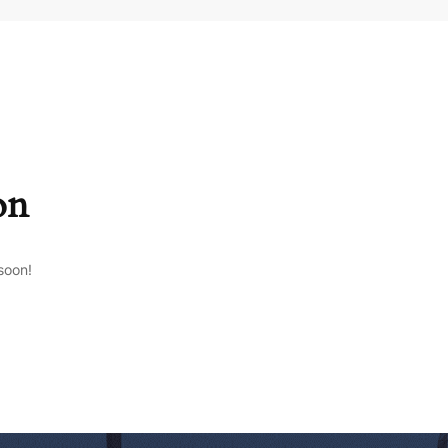
on
soon!