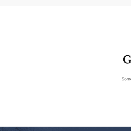
G
Some